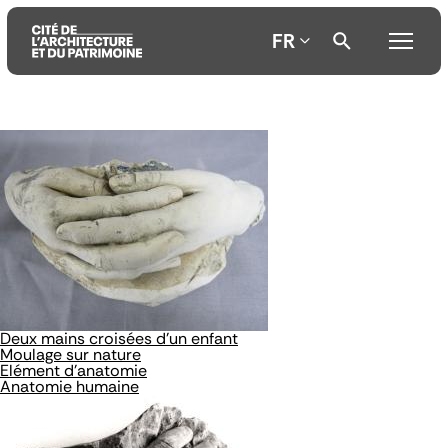
FR
Aller
Aller
Aller
au
au
à
contenu
menu
la
principal
principal
recherche
Deux mains croisées d'un enfant
Moulage sur nature
Elément d'anatomie
Anatomie humaine