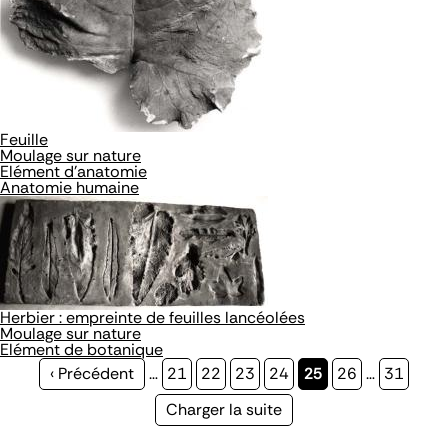
Feuille
Moulage sur nature
Elément d'anatomie
Anatomie humaine
Herbier : empreinte de feuilles lancéolées
Moulage sur nature
Elément de botanique
Page
‹ Précédent
…
Page
21
Page
22
Page
23
Page
24
Page
25
Page
26
…
Page
31
précédente
courante
Page
Charger la suite
suivante