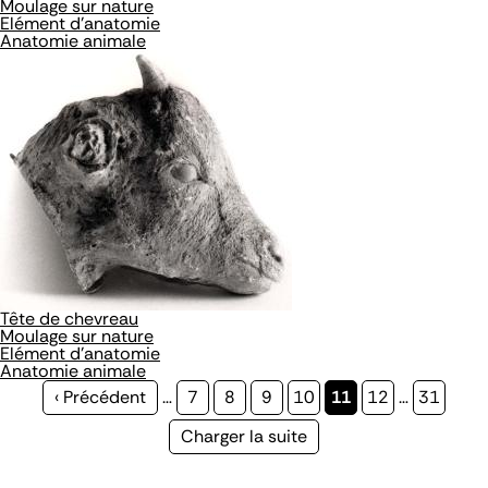
Moulage sur nature
Elément d'anatomie
Anatomie animale
Tête de chevreau
Moulage sur nature
Elément d'anatomie
Anatomie animale
Page
‹ Précédent
…
Page
7
Page
8
Page
9
Page
10
Page
11
Page
12
…
Page
31
précédente
courante
Page
Charger la suite
suivante