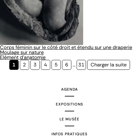
Corps féminin sur le côté droit et étendu sur une draperie
Moulage sur nature
Elément d'anatomie
Page
1
Page
2
Page
3
Page
4
Page
5
Page
6
…
Page
31
Page
Charger la suite
courante
suivante
AGENDA
EXPOSITIONS
LE MUSÉE
INFOS PRATIQUES