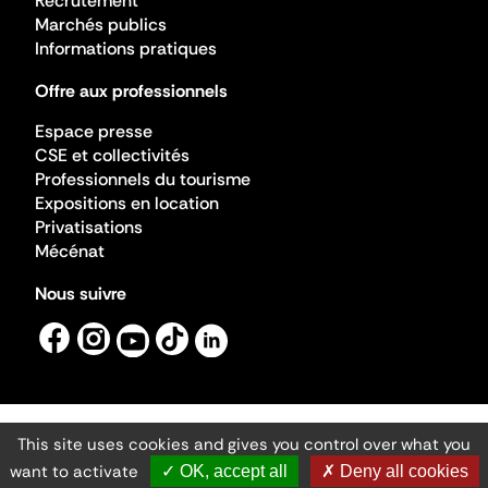
Recrutement
Marchés publics
Informations pratiques
Offre aux professionnels
Espace presse
CSE et collectivités
Professionnels du tourisme
Expositions en location
Privatisations
Mécénat
Nous suivre
This site uses cookies and gives you control over what you
Mentions légales
Gestion des cookies
want to activate
✓ OK, accept all
✗ Deny all cookies
Accessibilité numérique