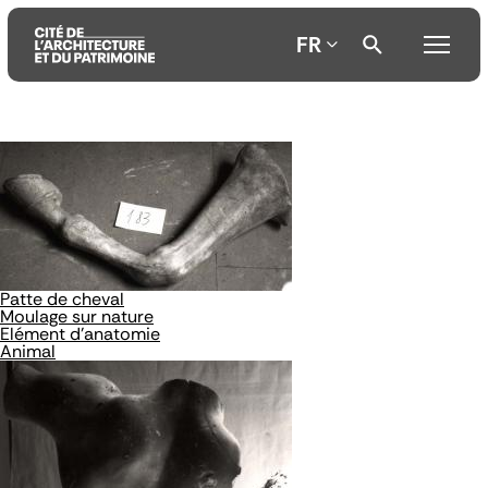
FR
Aller
Aller
Aller
au
au
à
contenu
menu
la
principal
principal
recherche
Patte de cheval
Moulage sur nature
Elément d'anatomie
Animal