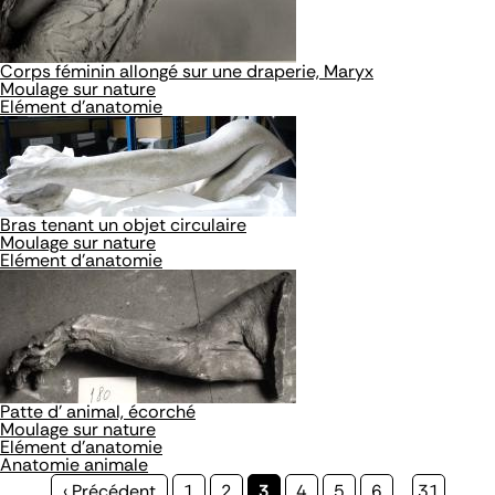
Corps féminin allongé sur une draperie, Maryx
Moulage sur nature
Elément d'anatomie
Bras tenant un objet circulaire
Moulage sur nature
Elément d'anatomie
Patte d' animal, écorché
Moulage sur nature
Elément d'anatomie
Anatomie animale
Page
‹ Précédent
Page
1
Page
2
Page
3
Page
4
Page
5
Page
6
…
Page
31