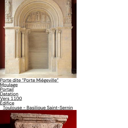
Porte dite "Porte Miégeville"
Moulage
Portail
Datation
Vers 1100
Édifice
Toulouse - Basilique Saint-Sernin