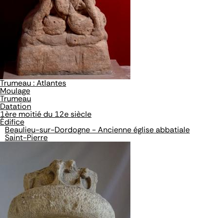
Trumeau : Atlantes
Moulage
Trumeau
Datation
1ère moitié du 12e siècle
Édifice
Beaulieu-sur-Dordogne - Ancienne église abbatiale
Saint-Pierre