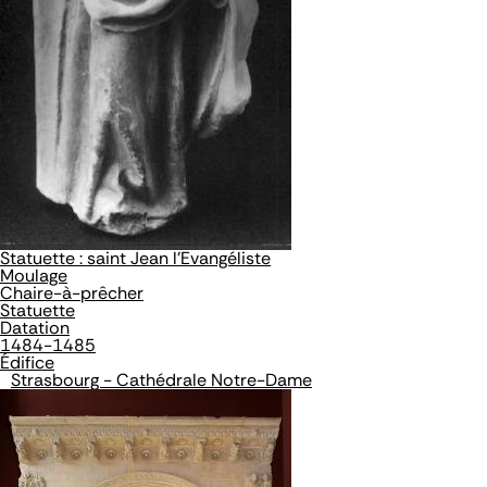
Statuette : saint Jean l'Evangéliste
Moulage
Chaire-à-prêcher
Statuette
Datation
1484-1485
Édifice
Strasbourg - Cathédrale Notre-Dame