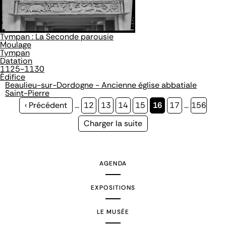
Tympan : La Seconde parousie
Moulage
Tympan
Datation
1125-1130
Édifice
Beaulieu-sur-Dordogne - Ancienne église abbatiale
Saint-Pierre
Page
‹ Précédent
…
Page
12
Page
13
Page
14
Page
15
Page
16
Page
17
…
Page
156
précédente
courante
Page
Charger la suite
suivante
AGENDA
EXPOSITIONS
LE MUSÉE