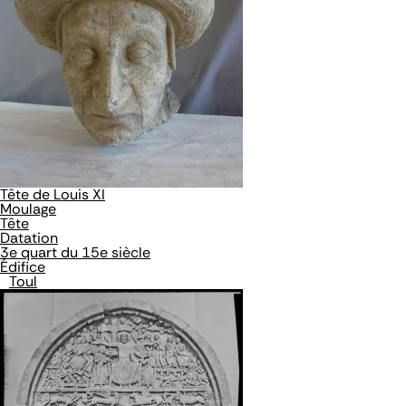
Tête de Louis XI
Moulage
Tête
Datation
3e quart du 15e siècle
Édifice
Toul