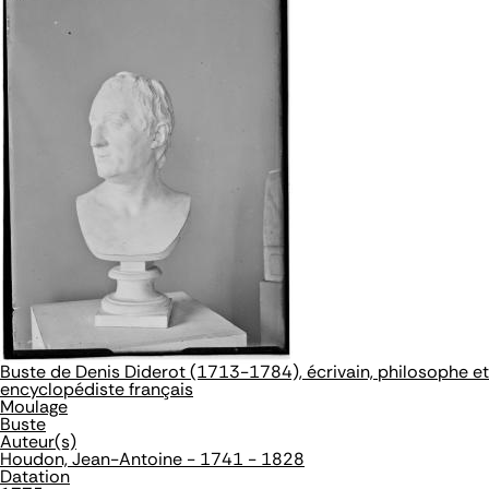
Buste de Denis Diderot (1713-1784), écrivain, philosophe et
encyclopédiste français
Moulage
Buste
Auteur(s)
Houdon, Jean-Antoine - 1741 - 1828
Datation