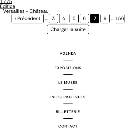
1775
Édifice
Versailles - Château
Page
‹ Précédent
…
Page
3
Page
4
Page
5
Page
6
Page
7
Page
8
…
Page
156
précédente
courante
Page
Charger la suite
suivante
AGENDA
EXPOSITIONS
LE MUSÉE
INFOS PRATIQUES
BILLETTERIE
CONTACT