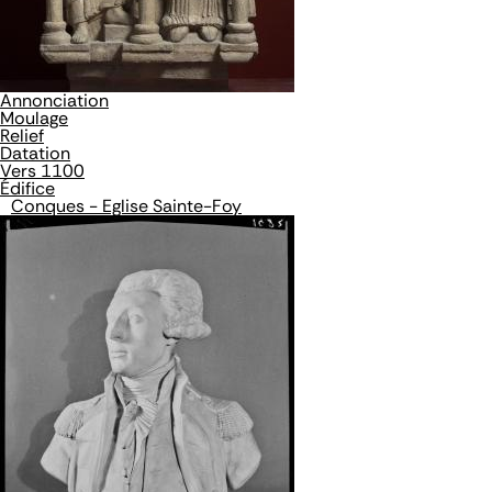
Annonciation
Moulage
Relief
Datation
Vers 1100
Édifice
Conques - Eglise Sainte-Foy