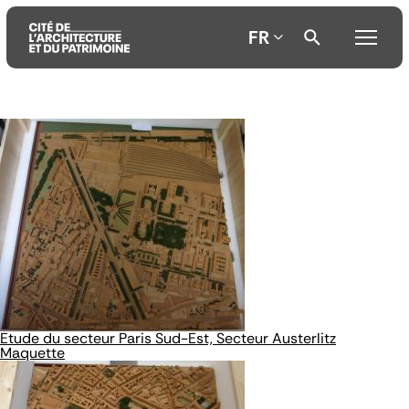
FR
Aller
Aller
Aller
au
au
à
contenu
menu
la
principal
principal
recherche
Etude du secteur Paris Sud-Est, Secteur Austerlitz
Maquette