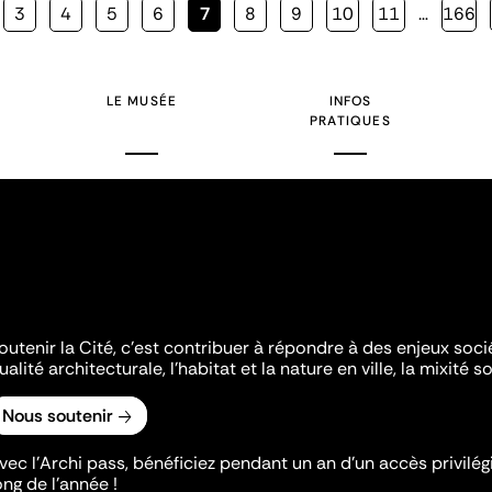
Page
3
Page
4
Page
5
Page
6
Page
7
Page
8
Page
9
Page
10
Page
11
…
Page
166
courante
LE MUSÉE
INFOS
PRATIQUES
outenir la Cité, c'est contribuer à répondre à des enjeux soc
ualité architecturale, l'habitat et la nature en ville, la mixité so
Nous soutenir
vec l’Archi pass, bénéficiez pendant un an d’un accès privilégi
ong de l’année !