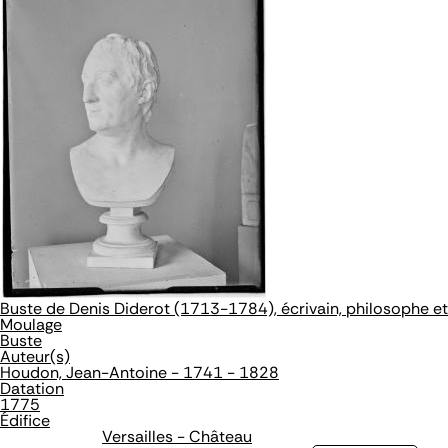
Buste de Denis Diderot (1713-1784), écrivain, philosophe et
Moulage
Buste
Auteur(s)
Houdon, Jean-Antoine - 1741 - 1828
Datation
1775
Édifice
Versailles - Château