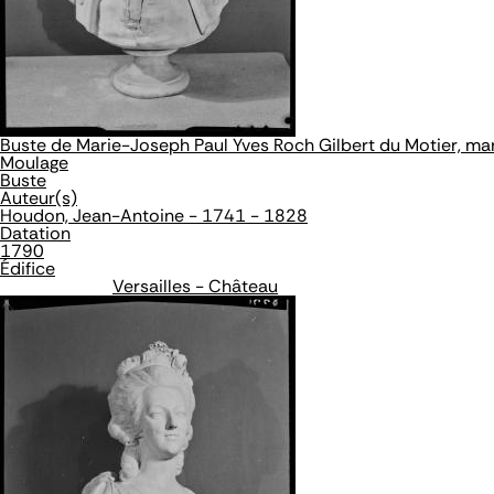
Buste de Marie-Joseph Paul Yves Roch Gilbert du Motier, m
Moulage
Buste
Auteur(s)
Houdon, Jean-Antoine - 1741 - 1828
Datation
1790
Édifice
Versailles - Château