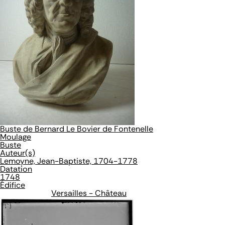
Buste de Bernard Le Bovier de Fontenelle
Moulage
Buste
Auteur(s)
Lemoyne, Jean-Baptiste, 1704-1778
Datation
1748
Édifice
Versailles - Château