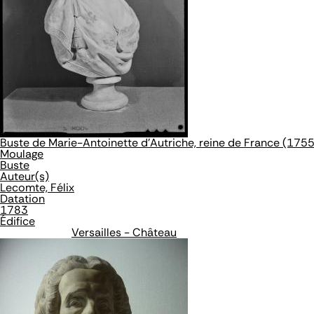
Buste de Marie-Antoinette d'Autriche, reine de France (17
Moulage
Buste
Auteur(s)
Lecomte, Félix
Datation
1783
Édifice
Versailles - Château