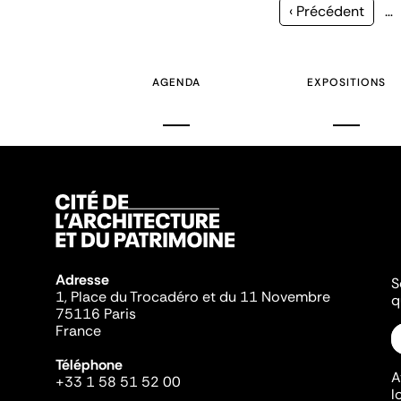
Page
‹ Précédent
…
précédente
AGENDA
EXPOSITIONS
Adresse
S
1, Place du Trocadéro et du 11 Novembre
q
75116 Paris
France
Téléphone
A
+33 1 58 51 52 00
l