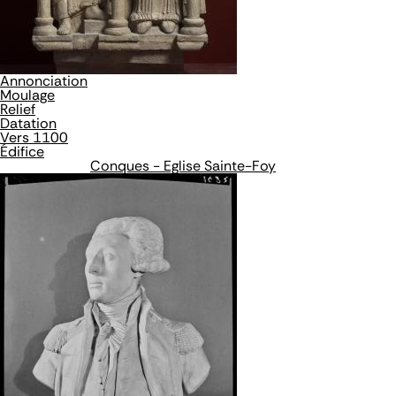
Annonciation
Moulage
Relief
Datation
Vers 1100
Édifice
Conques - Eglise Sainte-Foy