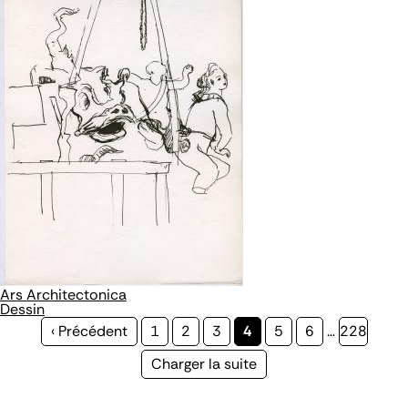
Ars Architectonica
Dessin
Page
‹ Précédent
Page
1
Page
2
Page
3
Page
4
Page
5
Page
6
…
Page
228
précédente
courante
Page
Charger la suite
suivante