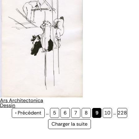
Ars Architectonica
Dessin
Page
‹ Précédent
…
Page
5
Page
6
Page
7
Page
8
Page
9
Page
10
…
Page
228
précédente
courante
Page
Charger la suite
suivante