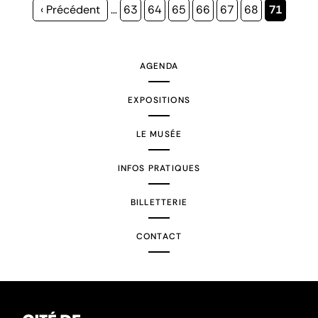
Page
‹ Précédent
…
Page
63
Page
64
Page
65
Page
66
Page
67
Page
68
Page
71
précédente
courante
AGENDA
EXPOSITIONS
LE MUSÉE
INFOS PRATIQUES
BILLETTERIE
CONTACT