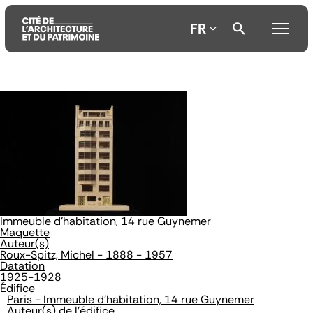
FR
Aller
Aller
Aller
au
au
à
contenu
menu
la
principal
principal
recherche
Immeuble d'habitation, 14 rue Guynemer
Maquette
Auteur(s)
Roux-Spitz, Michel - 1888 - 1957
Datation
1925-1928
Édifice
Paris - Immeuble d'habitation, 14 rue Guynemer
Auteur(s) de l'édifice