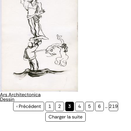
Ars Architectonica
Dessin
Page
‹ Précédent
Page
1
Page
2
Page
3
Page
4
Page
5
Page
6
…
Page
219
précédente
courante
Page
Charger la suite
suivante