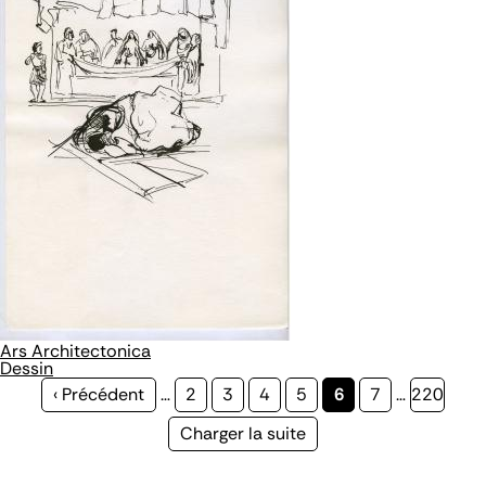
Ars Architectonica
Dessin
Page
‹ Précédent
…
Page
2
Page
3
Page
4
Page
5
Page
6
Page
7
…
Page
220
précédente
courante
Page
Charger la suite
suivante