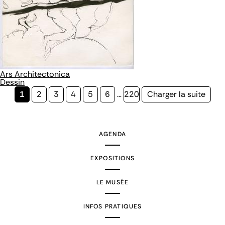
Ars Architectonica
Dessin
Page
1
Page
2
Page
3
Page
4
Page
5
Page
6
…
Page
220
Page
Charger la suite
courante
suivante
AGENDA
EXPOSITIONS
LE MUSÉE
INFOS PRATIQUES