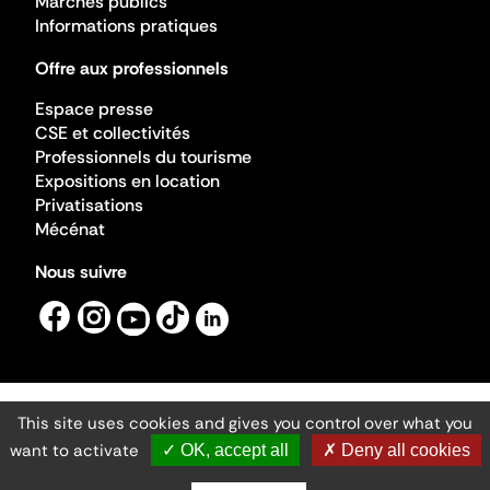
Marchés publics
Informations pratiques
Offre aux professionnels
Espace presse
CSE et collectivités
Professionnels du tourisme
Expositions en location
Privatisations
Mécénat
Nous suivre
This site uses cookies and gives you control over what you
Mentions légales
Gestion des cookies
want to activate
✓ OK, accept all
✗ Deny all cookies
Accessibilité numérique
Ministère de la Culture ©2026
- Cité de l'architecture et du patrimoine