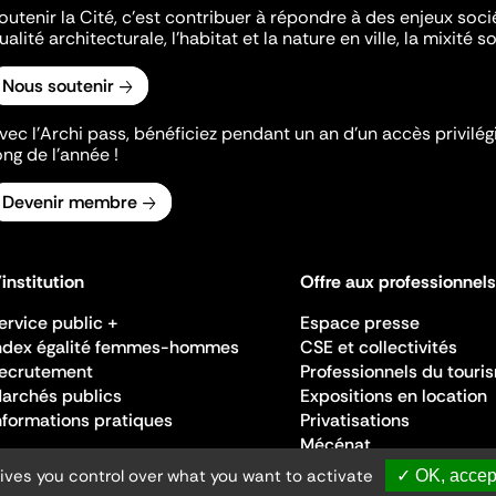
outenir la Cité, c'est contribuer à répondre à des enjeux soc
ualité architecturale, l'habitat et la nature en ville, la mixité so
Nous soutenir
vec l’Archi pass, bénéficiez pendant un an d’un accès privilégi
ong de l’année !
Devenir membre
'institution
Offre aux professionnels
ervice public +
Espace presse
ndex égalité femmes-hommes
CSE et collectivités
ecrutement
Professionnels du touri
archés publics
Expositions en location
nformations pratiques
Privatisations
Mécénat
gives you control over what you want to activate
✓ OK, accept