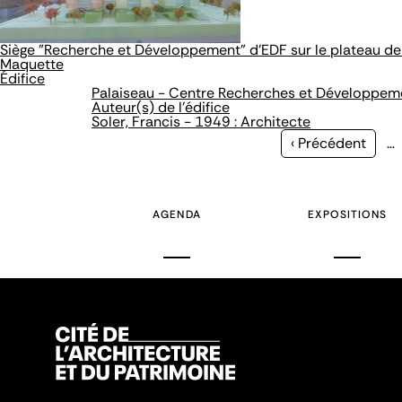
Siège "Recherche et Développement" d'EDF sur le plateau de
Maquette
Édifice
Palaiseau - Centre Recherches et Développem
Auteur(s) de l'édifice
Soler, Francis - 1949 : Architecte
Page
‹ Précédent
…
précédente
AGENDA
EXPOSITIONS