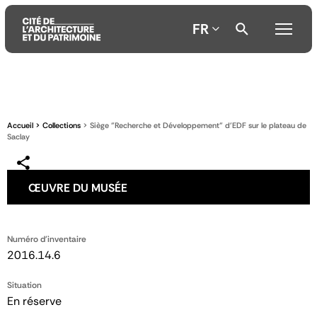
FR
Aller
Aller
Aller
au
au
à
contenu
menu
la
Accueil
Collections
Siège "Recherche et Développement" d'EDF sur le plateau de
principal
principal
recherche
Saclay
ŒUVRE DU MUSÉE
Numéro d'inventaire
2016.14.6
Situation
En réserve