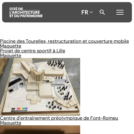
FR
Piscine des Tourelles, restructuration et couverture mobile
Aller
Aller
Aller
Maquette
au
au
à
Projet de centre sportif à Lille
contenu
menu
la
Maquette
principal
principal
recherche
Centre d’entraînement préolympique de Font-Romeu
Maquette