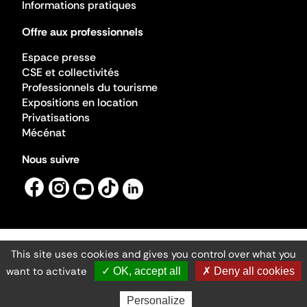
Informations pratiques
Offre aux professionnels
Espace presse
CSE et collectivités
Professionnels du tourisme
Expositions en location
Privatisations
Mécénat
Nous suivre
This site uses cookies and gives you control over what you
Mentions légales
Gestion des cookies
want to activate
✓ OK, accept all
✗ Deny all cookies
Accessibilité numérique
Ministère de la Culture ©2026
- Cité de l'architecture et du patrimoine
Personalize