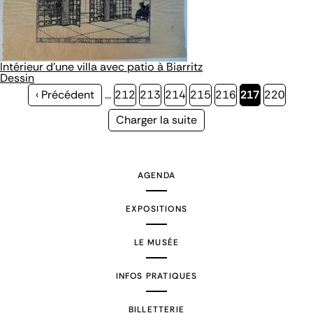
Intérieur d'une villa avec patio à Biarritz
Dessin
Page
‹ Précédent
…
Page
212
Page
213
Page
214
Page
215
Page
216
Page
217
Page
220
précédente
courante
Page
Charger la suite
suivante
AGENDA
EXPOSITIONS
LE MUSÉE
INFOS PRATIQUES
BILLETTERIE