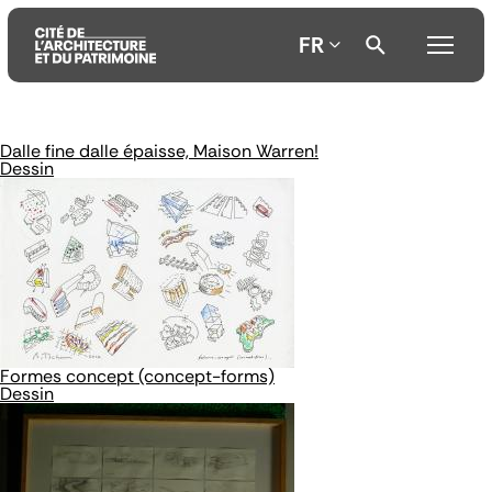
FR
Dalle fine dalle épaisse, Maison Warren!
Aller
Aller
Aller
Dessin
au
au
à
contenu
menu
la
principal
principal
recherche
Formes concept (concept-forms)
Dessin