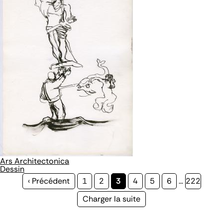
Ars Architectonica
Dessin
Page
‹ Précédent
Page
1
Page
2
Page
3
Page
4
Page
5
Page
6
…
Page
222
précédente
courante
Page
Charger la suite
suivante