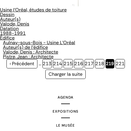
Usine l'Oréal, études de toiture
Dessin
Auteur(s)
Valode, Denis
Datation
1988-1991
Édifice
Aulnay-sous-Bois - Usine L'Oréal
Auteur(s) de l'édifice
Valode, Denis : Architecte
Pistre, Jean : Architecte
Page
‹ Précédent
…
Page
213
Page
214
Page
215
Page
216
Page
217
Page
218
Page
219
Page
221
précédente
courante
Page
Charger la suite
suivante
AGENDA
EXPOSITIONS
LE MUSÉE