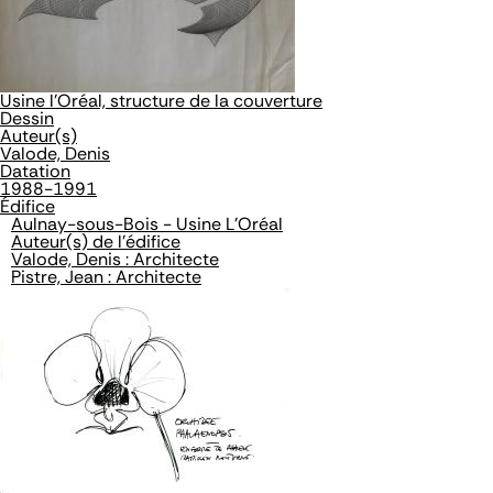
Usine l'Oréal, structure de la couverture
Dessin
Auteur(s)
Valode, Denis
Datation
1988-1991
Édifice
Aulnay-sous-Bois - Usine L'Oréal
Auteur(s) de l'édifice
Valode, Denis : Architecte
Pistre, Jean : Architecte