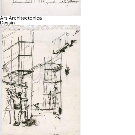
Ars Architectonica
Dessin