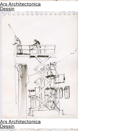
Ars Architectonica
Dessin
Ars Architectonica
Dessin