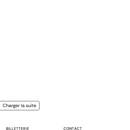
Page
Charger la suite
suivante
BILLETTERIE
CONTACT