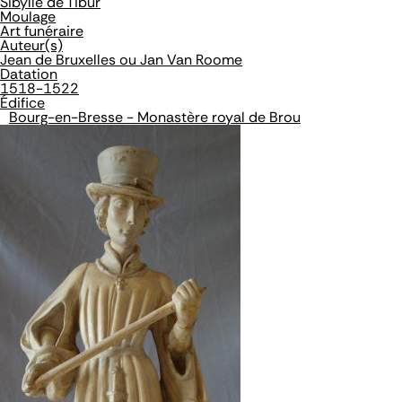
Sibylle de Tibur
Moulage
Art funéraire
Auteur(s)
Jean de Bruxelles ou Jan Van Roome
Datation
1518-1522
Édifice
Bourg-en-Bresse - Monastère royal de Brou