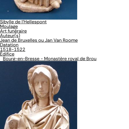
Sibylle de l'Hellespont
Moulage
Art funéraire
Auteur(s)
Jean de Bruxelles ou Jan Van Roome
Datation
1518-1522
Édifice
Bourg-en-Bresse - Monastère royal de Brou