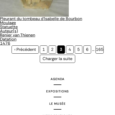
Pleurant du tombeau d'Isabelle de Bourbon
Moulage
Statuette
Auteur(s)
Renier van Thienen
Datation
1476
Page
‹ Précédent
Page
1
Page
2
Page
3
Page
4
Page
5
Page
6
…
Page
165
précédente
courante
Page
Charger la suite
suivante
AGENDA
EXPOSITIONS
LE MUSÉE