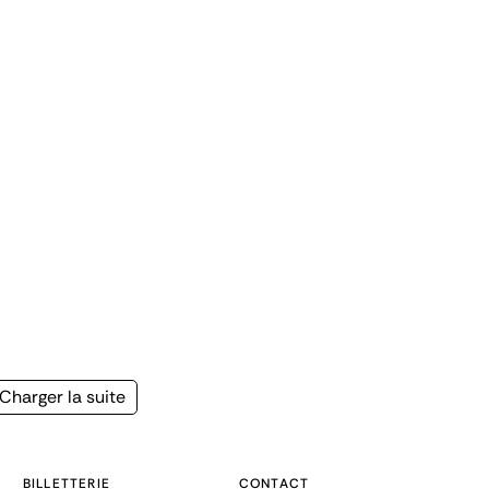
Page
Charger la suite
suivante
BILLETTERIE
CONTACT