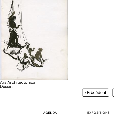
Ars Architectonica
Dessin
Page
‹ Précédent
précédente
AGENDA
EXPOSITIONS