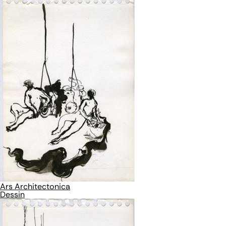
Ars Architectonica
Dessin