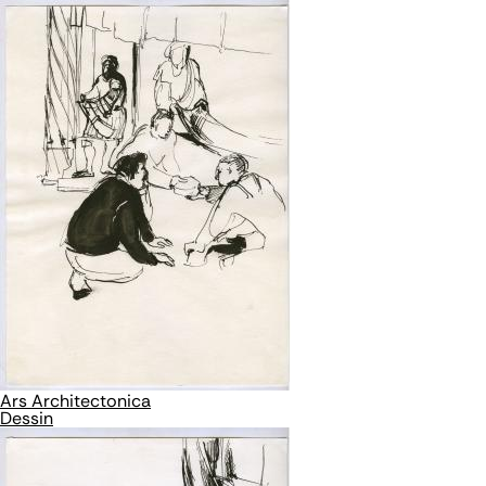
Ars Architectonica
Dessin