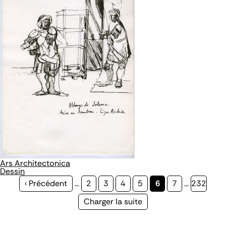
Ars Architectonica
Dessin
Page
‹ Précédent
…
Page
2
Page
3
Page
4
Page
5
Page
6
Page
7
…
Page
232
précédente
courante
Page
Charger la suite
suivante