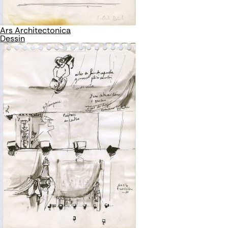
Ars Architectonica
Dessin