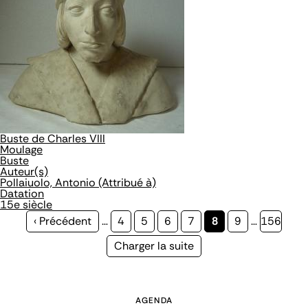
Buste de Charles VIII
Moulage
Buste
Auteur(s)
Pollaiuolo, Antonio (Attribué à)
Datation
15e siècle
Page
‹ Précédent
…
Page
4
Page
5
Page
6
Page
7
Page
8
Page
9
…
Page
156
précédente
courante
Page
Charger la suite
suivante
AGENDA