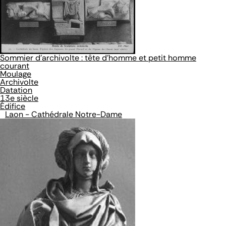
Sommier d'archivolte : tête d'homme et petit homme
courant
Moulage
Archivolte
Datation
13e siècle
Édifice
Laon - Cathédrale Notre-Dame