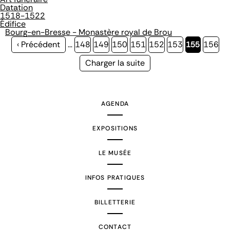
Datation
1518-1522
Édifice
Bourg-en-Bresse - Monastère royal de Brou
Page
‹ Précédent
…
Page
148
Page
149
Page
150
Page
151
Page
152
Page
153
Page
155
Page
156
précédente
courante
Page
Charger la suite
suivante
AGENDA
EXPOSITIONS
LE MUSÉE
INFOS PRATIQUES
BILLETTERIE
CONTACT