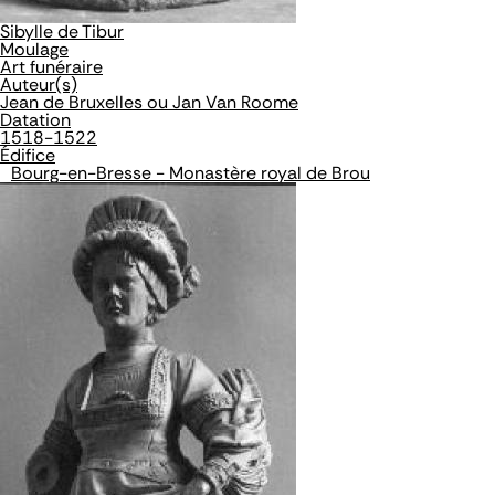
Sibylle de Tibur
Moulage
Art funéraire
Auteur(s)
Jean de Bruxelles ou Jan Van Roome
Datation
1518-1522
Édifice
Bourg-en-Bresse - Monastère royal de Brou