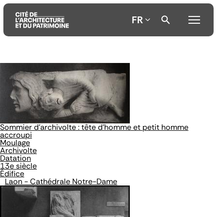
FR
Aller
Aller
Aller
au
au
à
contenu
menu
la
principal
principal
recherche
Sommier d'archivolte : tête d'homme et petit homme
accroupi
Moulage
Archivolte
Datation
13e siècle
Édifice
Laon - Cathédrale Notre-Dame