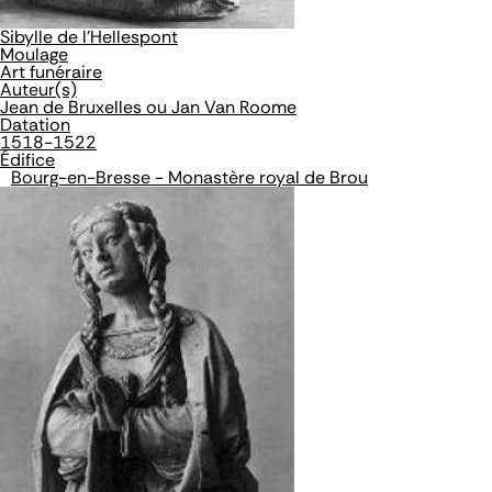
Sibylle de l'Hellespont
Moulage
Art funéraire
Auteur(s)
Jean de Bruxelles ou Jan Van Roome
Datation
1518-1522
Édifice
Bourg-en-Bresse - Monastère royal de Brou