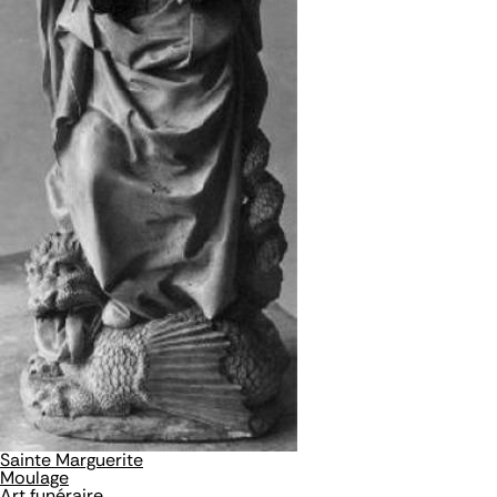
Sainte Marguerite
Moulage
Art funéraire