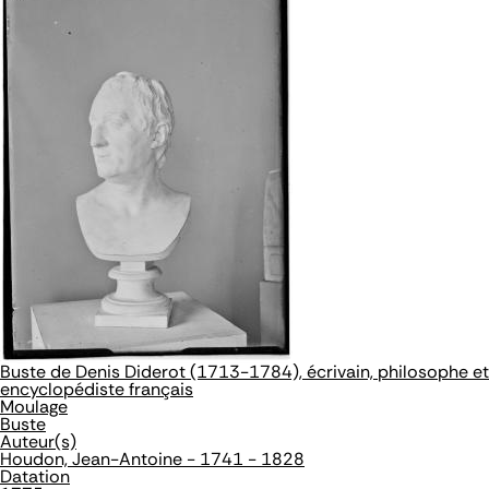
Buste de Denis Diderot (1713-1784), écrivain, philosophe et
encyclopédiste français
Moulage
Buste
Auteur(s)
Houdon, Jean-Antoine - 1741 - 1828
Datation