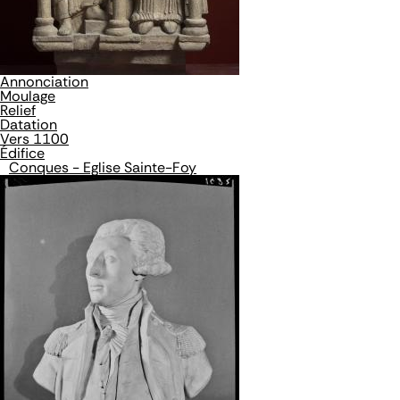
Annonciation
Moulage
Relief
Datation
Vers 1100
Édifice
Conques - Eglise Sainte-Foy