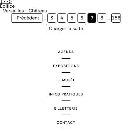
1775
Édifice
Versailles - Château
Page
‹ Précédent
…
Page
3
Page
4
Page
5
Page
6
Page
7
Page
8
…
Page
156
précédente
courante
Page
Charger la suite
suivante
AGENDA
EXPOSITIONS
LE MUSÉE
INFOS PRATIQUES
BILLETTERIE
CONTACT