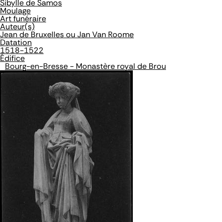
Sibylle de Samos
Moulage
Art funéraire
Auteur(s)
Jean de Bruxelles ou Jan Van Roome
Datation
1518-1522
Édifice
Bourg-en-Bresse - Monastère royal de Brou