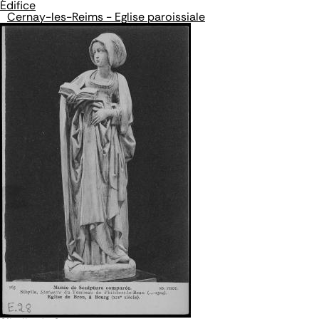
Édifice
Cernay-les-Reims - Eglise paroissiale