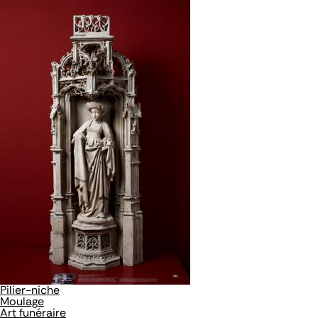
Pilier-niche
Moulage
Art funéraire