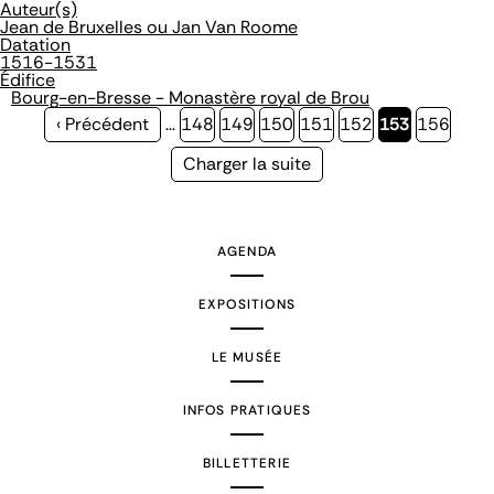
Auteur(s)
Jean de Bruxelles ou Jan Van Roome
Datation
1516-1531
Édifice
Bourg-en-Bresse - Monastère royal de Brou
Page
‹ Précédent
…
Page
148
Page
149
Page
150
Page
151
Page
152
Page
153
Page
156
précédente
courante
Page
Charger la suite
suivante
AGENDA
EXPOSITIONS
LE MUSÉE
INFOS PRATIQUES
BILLETTERIE