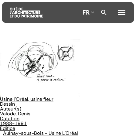
FR
Aller
Aller
Aller
au
au
à
contenu
menu
la
principal
principal
recherche
Usine l'Oréal, usine fleur
Dessin
Auteur(s)
Valode, Denis
Datation
1988-1991
Édifice
Aulnay-sous-Bois - Usine L'Oréal