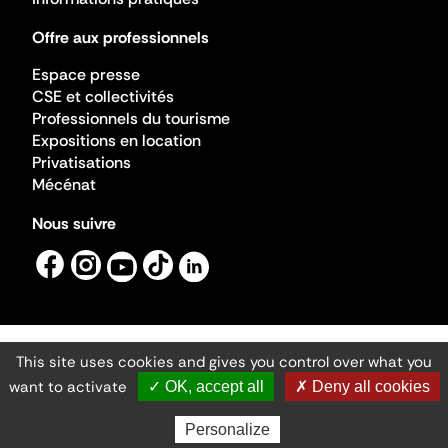
Offre aux professionnels
Espace presse
CSE et collectivités
Professionnels du tourisme
Expositions en location
Privatisations
Mécénat
Nous suivre
This site uses cookies and gives you control over what you
Mentions légales
Gestion des cookies
want to activate
✓ OK, accept all
✗ Deny all cookies
Accessibilité numérique
Ministère de la Culture ©2026
- Cité de l'architecture et du patrimoine
Personalize