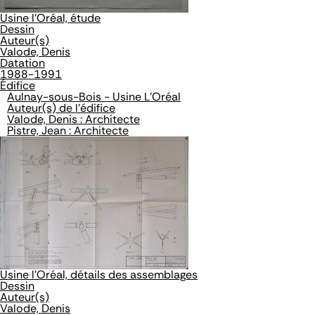
Usine l'Oréal, étude
Dessin
Auteur(s)
Valode, Denis
Datation
1988-1991
Édifice
Aulnay-sous-Bois - Usine L'Oréal
Auteur(s) de l'édifice
Valode, Denis : Architecte
Pistre, Jean : Architecte
Usine l'Oréal, détails des assemblages
Dessin
Auteur(s)
Valode, Denis