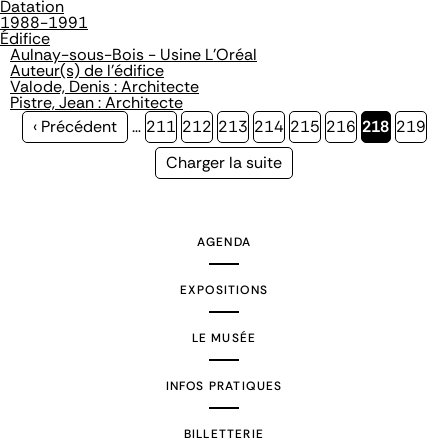
Datation
1988-1991
Édifice
Aulnay-sous-Bois - Usine L'Oréal
Auteur(s) de l'édifice
Valode, Denis : Architecte
Pistre, Jean : Architecte
Page
‹ Précédent
…
Page
211
Page
212
Page
213
Page
214
Page
215
Page
216
Page
218
Page
219
précédente
courante
Page
Charger la suite
suivante
AGENDA
EXPOSITIONS
LE MUSÉE
INFOS PRATIQUES
BILLETTERIE