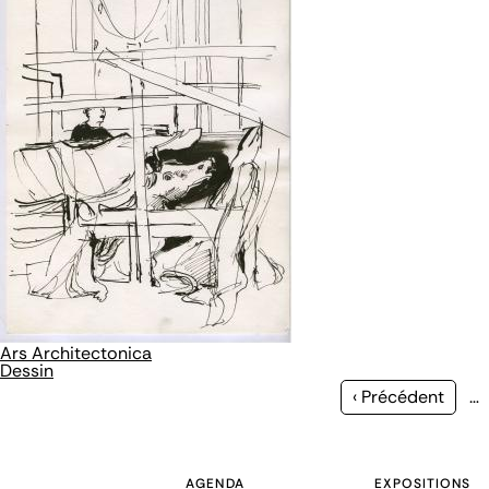
Ars Architectonica
Dessin
Page
‹ Précédent
…
précédente
AGENDA
EXPOSITIONS