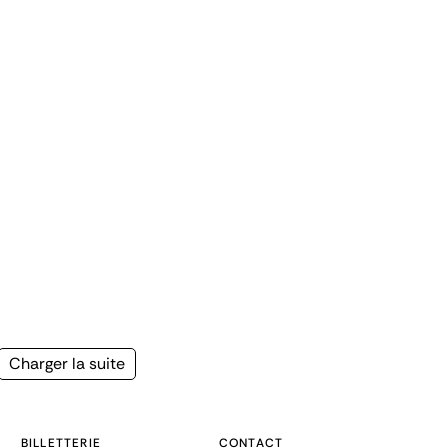
Page
Charger la suite
suivante
BILLETTERIE
CONTACT