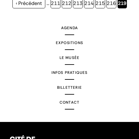
Page
‹ Précédent
…
Page
211
Page
212
Page
213
Page
214
Page
215
Page
216
Page
219
précédente
courante
AGENDA
EXPOSITIONS
LE MUSÉE
INFOS PRATIQUES
BILLETTERIE
CONTACT