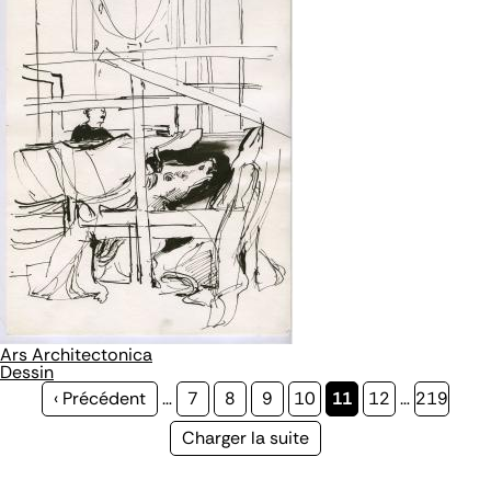
Ars Architectonica
Dessin
Page
‹ Précédent
…
Page
7
Page
8
Page
9
Page
10
Page
11
Page
12
…
Page
219
précédente
courante
Page
Charger la suite
suivante