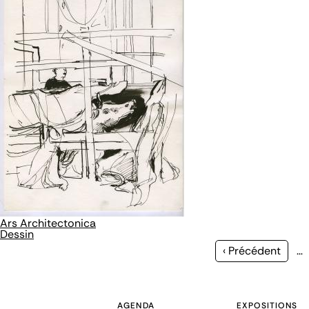
Ars Architectonica
Dessin
Page
‹ Précédent
…
précédente
AGENDA
EXPOSITIONS