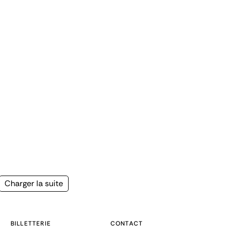
Page
Charger la suite
suivante
BILLETTERIE
CONTACT