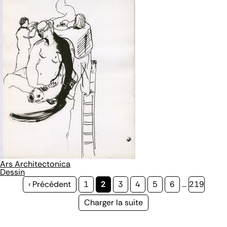
Ars Architectonica
Dessin
Page
‹ Précédent
Page
1
Page
2
Page
3
Page
4
Page
5
Page
6
…
Page
219
précédente
courante
Page
Charger la suite
suivante