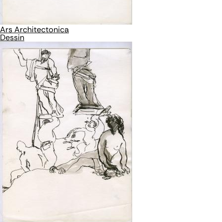
Ars Architectonica
Dessin