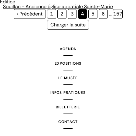
Édifice
Souillac - Ancienne église abbatiale Sainte-Marie
Page
‹ Précédent
Page
1
Page
2
Page
3
Page
4
Page
5
Page
6
…
Page
157
précédente
courante
Page
Charger la suite
suivante
AGENDA
EXPOSITIONS
LE MUSÉE
INFOS PRATIQUES
BILLETTERIE
CONTACT