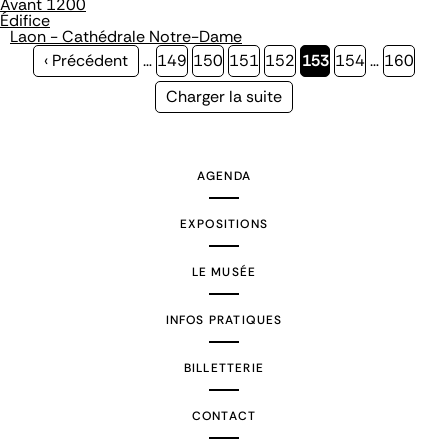
Avant 1200
Édifice
Laon - Cathédrale Notre-Dame
Page
‹ Précédent
…
Page
149
Page
150
Page
151
Page
152
Page
153
Page
154
…
Page
160
précédente
courante
Page
Charger la suite
suivante
AGENDA
EXPOSITIONS
LE MUSÉE
INFOS PRATIQUES
BILLETTERIE
CONTACT