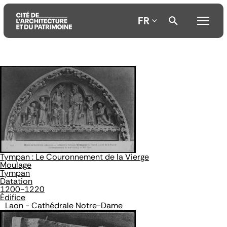
FR
Aller
Aller
Aller
au
au
à
contenu
menu
la
principal
principal
recherche
Tympan : Le Couronnement de la Vierge
Moulage
Tympan
Datation
1200-1220
Édifice
Laon - Cathédrale Notre-Dame