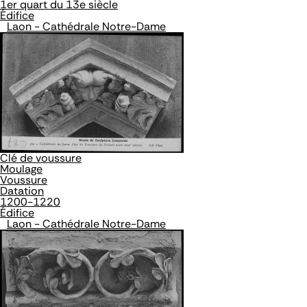
1er quart du 13e siècle
Édifice
Laon - Cathédrale Notre-Dame
Clé de voussure
Moulage
Voussure
Datation
1200-1220
Édifice
Laon - Cathédrale Notre-Dame