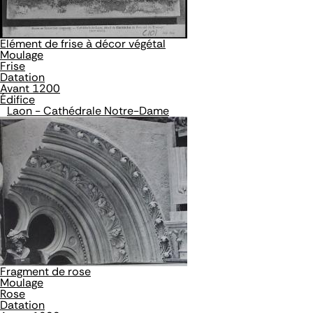
Elément de frise à décor végétal
Moulage
Frise
Datation
Avant 1200
Édifice
Laon - Cathédrale Notre-Dame
Fragment de rose
Moulage
Rose
Datation