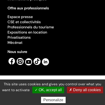
Offre aux professionnels
Espace presse
CSE et collectivités
Professionnels du tourisme
Expositions en location
Privatisations
Mécénat
Nous suivre
This site uses cookies and gives you control over what you
Mentions légales
Gestion des cookies
want to activate
✓ OK, accept all
✗ Deny all cookies
Accessibilité numérique
Ministère de la Culture ©2026
- Cité de l'architecture et du patrimoine
Personalize