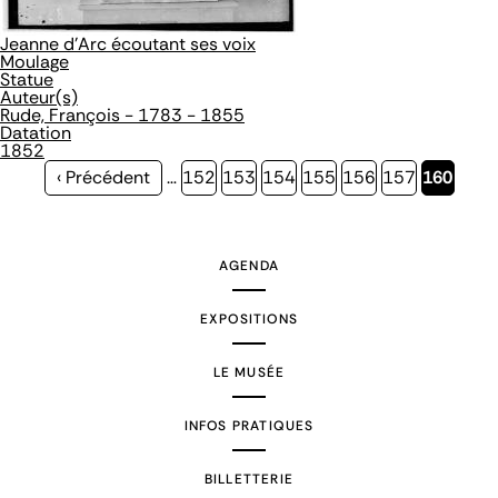
Jeanne d'Arc écoutant ses voix
Moulage
Statue
Auteur(s)
Rude, François - 1783 - 1855
Datation
1852
Page
‹ Précédent
…
Page
152
Page
153
Page
154
Page
155
Page
156
Page
157
Page
160
précédente
courante
AGENDA
EXPOSITIONS
LE MUSÉE
INFOS PRATIQUES
BILLETTERIE