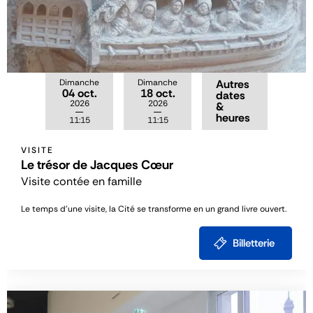
Dimanche
Dimanche
Autres
04 oct.
18 oct.
dates
2026
2026
&
heures
11:15
11:15
VISITE
Le trésor de Jacques Cœur
Visite contée en famille
Le temps d’une visite, la Cité se transforme en un grand livre ouvert.
Billetterie