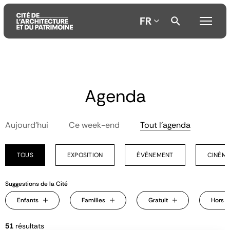
FR
Aller
Aller
Aller
au
au
à
Agenda
contenu
menu
la
principal
principal
recherche
Aujourd'hui
Ce week-end
Tout l'agenda
TOUS
EXPOSITION
ÉVÉNEMENT
CINÉMA
Suggestions de la Cité
Enfants
Familles
Gratuit
Hors l
51
résultats