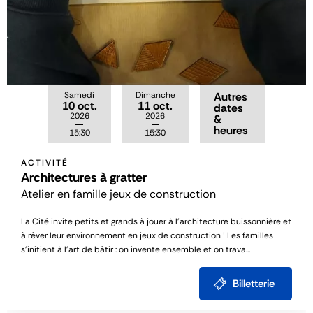
Samedi
Dimanche
Autres
10 oct.
11 oct.
dates
2026
2026
&
heures
15:30
15:30
ACTIVITÉ
Architectures à gratter
Atelier en famille jeux de construction
La Cité invite petits et grands à jouer à l’architecture buissonnière et
à rêver leur environnement en jeux de construction ! Les familles
s’initient à l’art de bâtir : on invente ensemble et on trava...
Billetterie