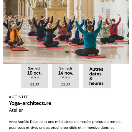
Samedi
Samedi
Autres
10 oct.
14 nov.
dates
2026
2026
&
heures
11:00
11:00
ACTIVITÉ
Yoga-architecture
Atelier
Avec Aurélie Delarue et une médiatrice du musée, prenez du temps
pour vous et vivez une approche sensible et immersive dans les