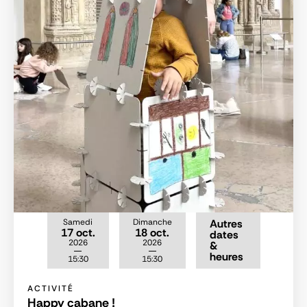
Samedi
Dimanche
Autres
17 oct.
18 oct.
dates
2026
2026
&
heures
15:30
15:30
ACTIVITÉ
Happy cabane !