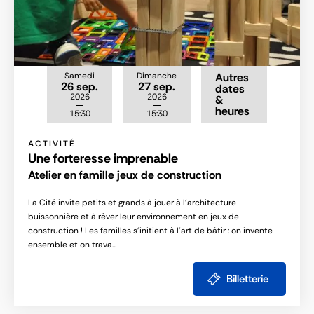
Samedi
Dimanche
Autres
26 sep.
27 sep.
dates
2026
2026
&
heures
15:30
15:30
ACTIVITÉ
Une forteresse imprenable
Atelier en famille jeux de construction
La Cité invite petits et grands à jouer à l’architecture
buissonnière et à rêver leur environnement en jeux de
construction ! Les familles s’initient à l’art de bâtir : on invente
ensemble et on trava...
Billetterie