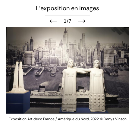
L'exposition en images
1/7
 –
Exp
Exposition Art déco France / Amérique du Nord, 2022
© Denys Vinson