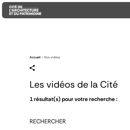
Aller
Aller
Aller
au
au
à
contenu
menu
la
principal
principal
recherche
Accueil
Nos vidéos
Les vidéos de la Cité
1
résultat(s) pour votre recherche :
RECHERCHER