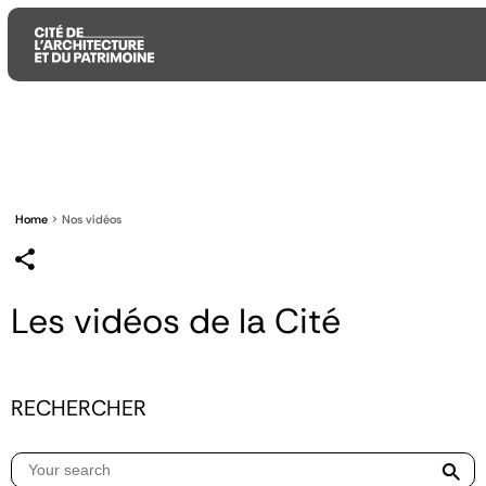
Aller
Aller
Aller
au
au
à
contenu
menu
la
principal
principal
recherche
Home
Nos vidéos
Les vidéos de la Cité
RECHERCHER