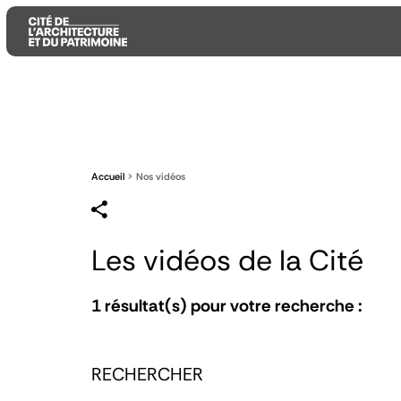
Aller
Aller
Aller
au
au
à
contenu
menu
la
principal
principal
recherche
Accueil
Nos vidéos
Les vidéos de la Cité
1
résultat(s) pour votre recherche :
RECHERCHER