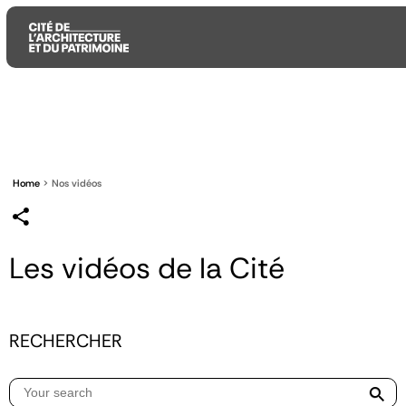
Aller
Aller
Aller
au
au
à
contenu
menu
la
principal
principal
recherche
Home
Nos vidéos
Les vidéos de la Cité
RECHERCHER