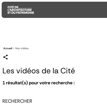
Aller
Aller
Aller
au
au
à
contenu
menu
la
principal
principal
recherche
Accueil
Nos vidéos
Les vidéos de la Cité
1
résultat(s) pour votre recherche :
RECHERCHER