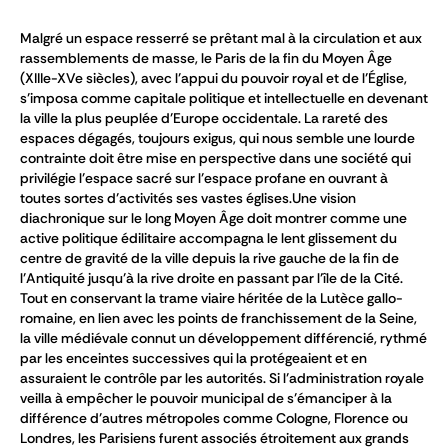
Malgré un espace resserré se prêtant mal à la circulation et aux
rassemblements de masse, le Paris de la fin du Moyen Âge
(XIIIe-XVe siècles), avec l’appui du pouvoir royal et de l’Église,
s’imposa comme capitale politique et intellectuelle en devenant
la ville la plus peuplée d’Europe occidentale. La rareté des
espaces dégagés, toujours exigus, qui nous semble une lourde
contrainte doit être mise en perspective dans une société qui
privilégie l’espace sacré sur l’espace profane en ouvrant à
toutes sortes d’activités ses vastes églises.Une vision
diachronique sur le long Moyen Âge doit montrer comme une
active politique édilitaire accompagna le lent glissement du
centre de gravité de la ville depuis la rive gauche de la fin de
l’Antiquité jusqu’à la rive droite en passant par l’île de la Cité.
Tout en conservant la trame viaire héritée de la Lutèce gallo-
romaine, en lien avec les points de franchissement de la Seine,
la ville médiévale connut un développement différencié, rythmé
par les enceintes successives qui la protégeaient et en
assuraient le contrôle par les autorités. Si l’administration royale
veilla à empêcher le pouvoir municipal de s’émanciper à la
différence d’autres métropoles comme Cologne, Florence ou
Londres, les Parisiens furent associés étroitement aux grands