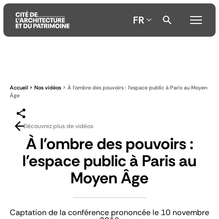
FR
Aller
Aller
Aller
au
au
à
contenu
menu
la
Accueil
Nos vidéos
À l'ombre des pouvoirs : l'espace public à Paris au Moyen
principal
principal
recherche
Âge
Découvrez plus de vidéos
À l'ombre des pouvoirs :
l'espace public à Paris au
Moyen Âge
Captation de la conférence prononcée le 10 novembre