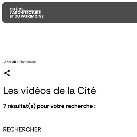
Aller
Aller
Aller
au
au
à
contenu
menu
la
principal
principal
recherche
Accueil
Nos vidéos
Les vidéos de la Cité
7
résultat(s) pour votre recherche :
RECHERCHER