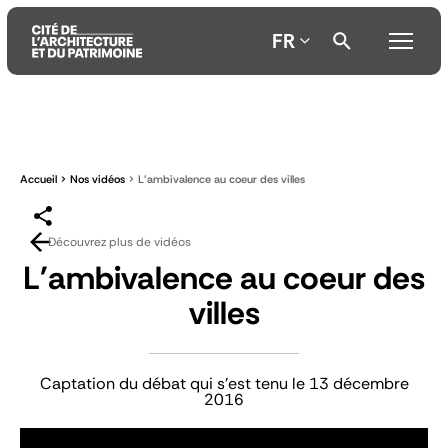
FR
Aller
Aller
Aller
au
au
à
contenu
menu
la
Accueil
Nos vidéos
L'ambivalence au coeur des villes
principal
principal
recherche
Découvrez plus de vidéos
L'ambivalence au coeur des
villes
Captation du débat qui s'est tenu le 13 décembre
2016