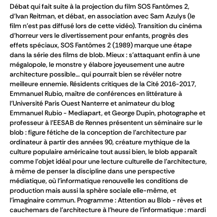
Débat qui fait suite à la projection du film SOS Fantômes 2,
d’Ivan Reitman, et débat, en association avec Sam Azulys (le
film n'est pas diffusé lors de cette vidéo). Transition du cinéma
d’horreur vers le divertissement pour enfants, progrès des
effets spéciaux, SOS Fantômes 2 (1989) marque une étape
dans la série des films de blob. Mieux : s’attaquant enfin à une
mégalopole, le monstre y élabore joyeusement une autre
architecture possible… qui pourrait bien se révéler notre
meilleure ennemie. Résidents critiques de la Cité 2016-2017,
Emmanuel Rubio, maître de conférences en littérature à
l’Université Paris Ouest Nanterre et animateur du blog
Emmanuel Rubio - Mediapart, et George Dupin, photographe et
professeur à l’EESAB de Rennes présentent un séminaire sur le
blob : figure fétiche de la conception de l’architecture par
ordinateur à partir des années 90, créature mythique de la
culture populaire américaine tout aussi bien, le blob apparaît
comme l’objet idéal pour une lecture culturelle de l’architecture,
à même de penser la discipline dans une perspective
médiatique, où l’informatique renouvelle les conditions de
production mais aussi la sphère sociale elle-même, et
l’imaginaire commun. Programme : Attention au Blob - rêves et
cauchemars de l'architecture à l'heure de l'informatique : mardi