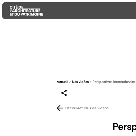
Aller
Aller
Aller
au
au
à
contenu
menu
la
principal
principal
recherche
Accueil
Nos vidéos
Perspectives internationales
Découvrez plus de vidéos
Persp