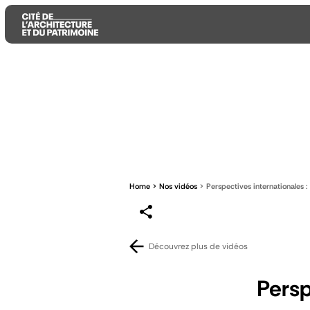
Aller
Aller
Aller
au
au
à
contenu
menu
la
principal
principal
recherche
Home
Nos vidéos
Perspectives internationales :
Découvrez plus de vidéos
Persp